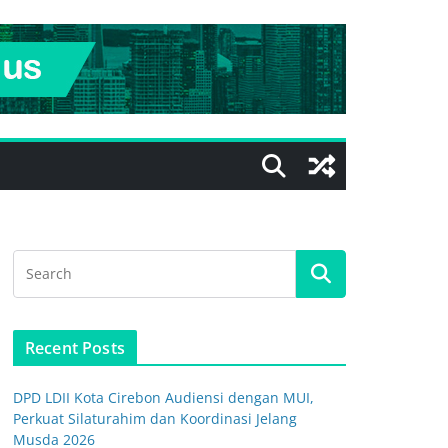
Recent Posts
DPD LDII Kota Cirebon Audiensi dengan MUI,
Perkuat Silaturahim dan Koordinasi Jelang
Musda 2026