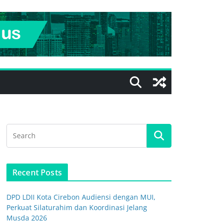
Recent Posts
DPD LDII Kota Cirebon Audiensi dengan MUI,
Perkuat Silaturahim dan Koordinasi Jelang
Musda 2026