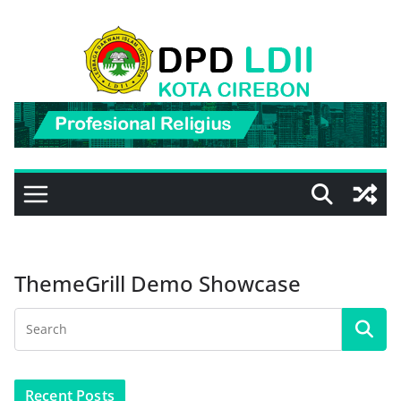
Skip
to
content
ThemeGrill Demo Showcase
Recent Posts