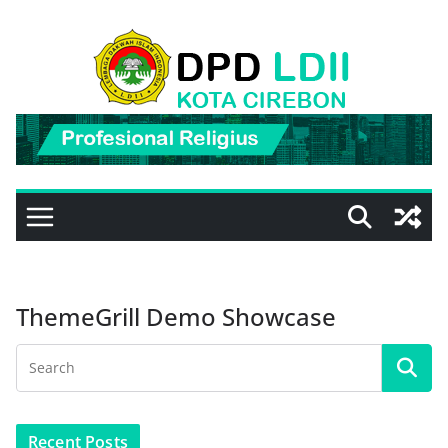
Skip
to
content
ThemeGrill Demo Showcase
Recent Posts