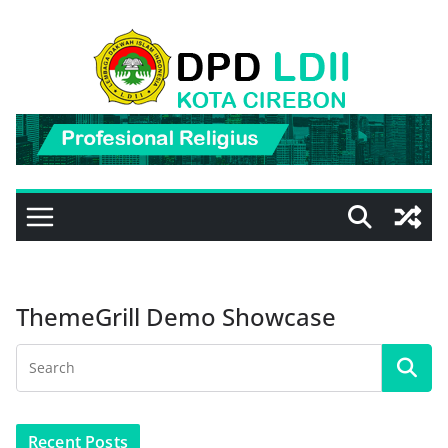
Skip
to
content
ThemeGrill Demo Showcase
Recent Posts