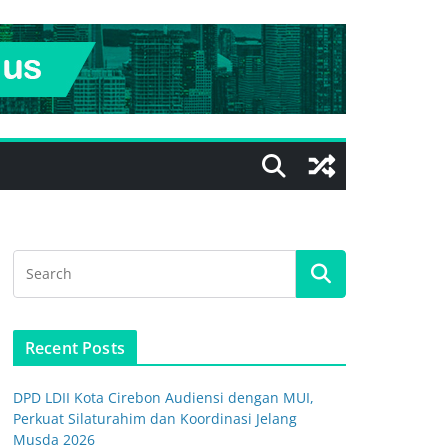
Recent Posts
DPD LDII Kota Cirebon Audiensi dengan MUI,
Perkuat Silaturahim dan Koordinasi Jelang
Musda 2026