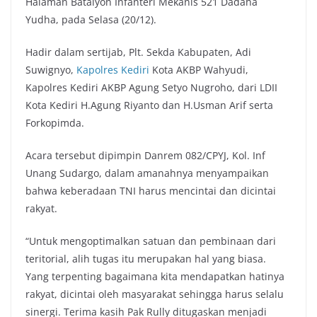
Halaman Batalyon Infanteri Mekanis 521 Dadaha
Yudha, pada Selasa (20/12).
Hadir dalam sertijab, Plt. Sekda Kabupaten, Adi
Suwignyo,
Kapolres Kediri
Kota AKBP Wahyudi,
Kapolres Kediri AKBP Agung Setyo Nugroho, dari LDII
Kota Kediri H.Agung Riyanto dan H.Usman Arif serta
Forkopimda.
Acara tersebut dipimpin Danrem 082/CPYJ, Kol. Inf
Unang Sudargo, dalam amanahnya menyampaikan
bahwa keberadaan TNI harus mencintai dan dicintai
rakyat.
“Untuk mengoptimalkan satuan dan pembinaan dari
teritorial, alih tugas itu merupakan hal yang biasa.
Yang terpenting bagaimana kita mendapatkan hatinya
rakyat, dicintai oleh masyarakat sehingga harus selalu
sinergi. Terima kasih Pak Rully ditugaskan menjadi