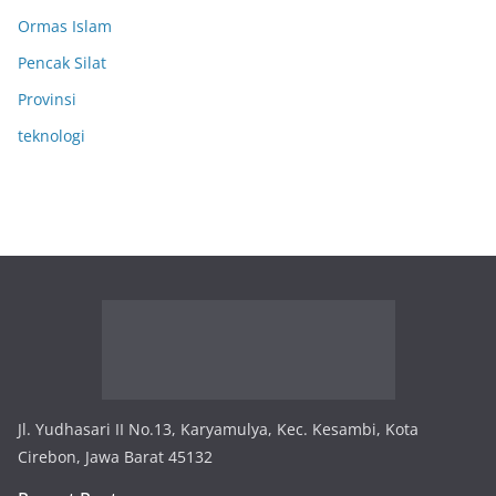
Ormas Islam
Pencak Silat
Provinsi
teknologi
Jl. Yudhasari II No.13, Karyamulya, Kec. Kesambi, Kota
Cirebon, Jawa Barat 45132