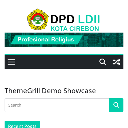
Skip
to
content
ThemeGrill Demo Showcase
Recent Posts