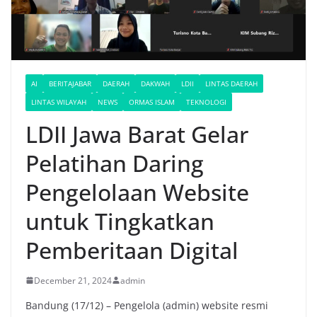
AI
BERITAJABAR
DAERAH
DAKWAH
LDII
LINTAS DAERAH
LINTAS WILAYAH
NEWS
ORMAS ISLAM
TEKNOLOGI
LDII Jawa Barat Gelar
Pelatihan Daring
Pengelolaan Website
untuk Tingkatkan
Pemberitaan Digital
December 21, 2024
admin
Bandung (17/12) – Pengelola (admin) website resmi