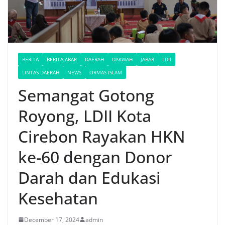
BERITA
BERITAJABAR
DAERAH
DAKWAH
JABAR
LDII
LINTAS DAERAH
NEWS
ORMAS ISLAM
Semangat Gotong
Royong, LDII Kota
Cirebon Rayakan HKN
ke-60 dengan Donor
Darah dan Edukasi
Kesehatan
December 17, 2024
admin