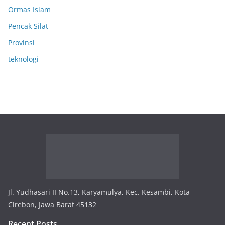
Ormas Islam
Pencak Silat
Provinsi
teknologi
Jl. Yudhasari II No.13, Karyamulya, Kec. Kesambi, Kota
Cirebon, Jawa Barat 45132
Recent Posts