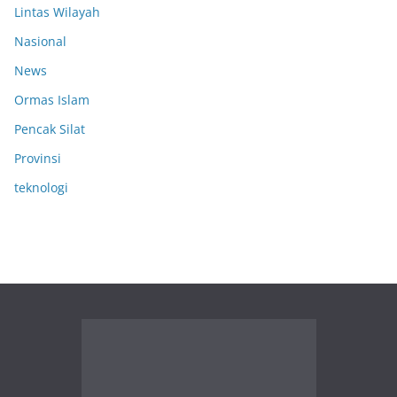
Lintas Wilayah
Nasional
News
Ormas Islam
Pencak Silat
Provinsi
teknologi